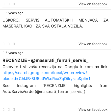
View on facebook
5 years ago
USKORO.. SERVIS AUTOMATSKIH MENJACA ZA
MASERATI, KAO I ZA SVA OSTALA VOZILA.
View on facebook
5 years ago
RECENZIJE - @maserati_ferrari_servis_
Ostavite i vi vašu recenziju na Googlu klikom na link:
https://search.google.com/local/writereview?
placeid=ChIJB-8U5ctlWkcRcaZqDiky-ac&pli=1
See Instagram ‘RECENZIJE’ highlights from
AutoServisVerde (@maserati_ferrari_servis_)
View on facebook