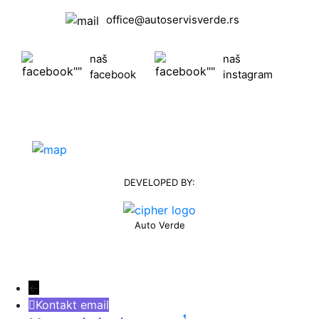
office@autoservisverde.rs
naš
naš
facebook
instagram
DEVELOPED BY:
Auto Verde
←
Kontakt email