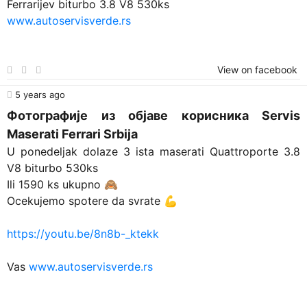
Ferrarijev biturbo 3.8 V8 530ks
www.autoservisverde.rs
View on facebook
5 years ago
Фотографије из објаве корисника Servis
Maserati Ferrari Srbija
U ponedeljak dolaze 3 ista maserati Quattroporte 3.8
V8 biturbo 530ks
Ili 1590 ks ukupno 🙈
Ocekujemo spotere da svrate 💪
https://youtu.be/8n8b-_ktekk
Vas
www.autoservisverde.rs